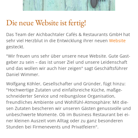
Die neue Website ist fertig!
Das Team der Aichbachtaler Cafés & Restaurants GmbH hat
sehr viel Herzblut in die Entwicklung ihrer neuen
Website
gesteckt.
"Wir freuen uns sehr über unsere neue Website. Gute Gast­
geber zu sein – das ist unser Ziel und unsere Lei­den­schaft
und das wollen wir auch hier zeigen" sagt Geschäftsführer
Daniel Wimmer.
Wolfgang Köhler, Gesellschafter und Gründer, fügt hinzu:
"Hoch­wer­tige Zu­taten und ein­falls­reiche Küche, maß­ge­
schnei­der­ter Ser­vice und rei­bungs­lose Or­ga­ni­sat­ion,
freund­li­ches Am­biente und Wohlfühl-Atmo­sphä­re: Mit die­
sen Zu­ta­ten be­sche­ren wir un­se­ren Gäs­ten ge­nuss­vol­le und
unbeschwer­te Mo­men­te. Ob im Bu­si­ness Res­tau­rant bei ei­
ner klei­nen Aus­zeit vom All­tag oder zu ganz be­son­de­ren
Stun­den bei Fir­men­events und Pri­vat­feiern".